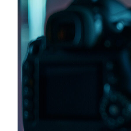
Академия
Карьера
Контакты
AI-контент
служба заботы
8 (800) 201-98-69
e-mail
info@packer.agency
г. Москва, 1-й красногвардейский проезд 21 стр. 1 Башня
ОКО в Москва-Сити
Обратная связь
Политика обработки персональных данных
Согласие на обработку персональных данных
Уведомление об использовании cookie
Наши реквизиты
Все исключительные права на материалы, размещённые на сайте,
принадлежат диджитал-агентству «Упаковщик.ПРО». Тексты, изображения,
фотографии реализованных проектов и другие материалы сайта
охраняются законодательством Российской Федерации об
интеллектуальной собственности. Их копирование, публикация,
распространение, переработка и иное использование допускаются только
с предварительного письменного разрешения правообладателя
© 2019–2026. Упаковщик.ПРО. Все права защищены