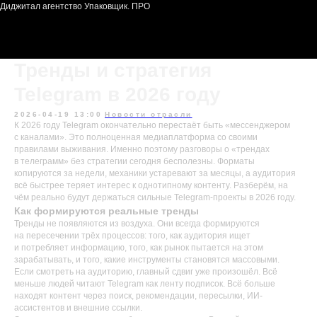
Диджитал агентство Упаковщик. ПРО
Тренды и стратегия
Telegram в 2026 году
2026-04-19 13:00
Новости отрасли
К 2026 году Telegram окончательно перестаёт быть «мессенджером
с каналами». Это полноценная медиаплатформа со своими
правилами выживания. Именно поэтому разговоры о «трендах
в телеграмм» без стратегии сегодня бесполезны. Форматы
копируются за недели, механики устаревают за месяцы, а аудитория
всё быстрее теряет интерес к однотипному контенту. Разберём, на
чём реально будут держаться сильные Telegram-проекты в 2026 году.
Как формируются реальные тренды
Тренды не появляются из воздуха. Они всегда формируются
на пересечении трёх процессов: того, как аудитория ищет
и потребляет информацию, того, как рынок пытается на этом
зарабатывать, и того, какие инструменты становятся массовыми.
Если смотреть на аудиторию, главный сдвиг уже произошёл. Всё
меньше людей читают Telegram как ленту подписок. Всё больше
находят контент через поиск, рекомендации, пересылки, ИИ-
ассистентов и внешние ссылки.