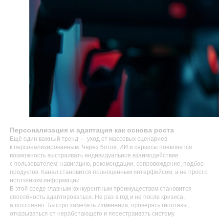
Персонализация и адаптация как основа роста
Ещё один важный тренд — уход от массовых сценариев
к персонализированным. Через ботов, ИИ и сервисы появляется
возможность выстраивать индивидуальное взаимодействие
с пользователем: навигацию, рекомендации, сопровождение, подбор
продуктов. Канал становится полноценным интерфейсом, а не просто
источником информации.
В этой среде главным конкурентным преимуществом становится
способность адаптироваться. Не раз в год и не после кризиса,
а постоянно. Быстро замечать изменения, проверять гипотезы,
отказываться от неработающего и перестраивать систему.