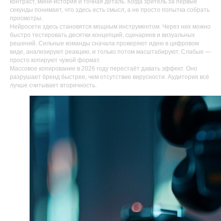
контраст, мини-история и точная деталь. Когда зритель за первые
секунды понимает, что здесь есть смысл, а не просто попытка собрать
просмотры.
Нейросети здесь становятся мощным инструментом. Через них можно
быстро тестировать десятки концепций, сценариев и визуальных
решений. Сильные команды сначала проверяют идею в цифровом
виде, анализируют реакцию, и только потом масштабируют. Слабые —
просто копируют чужой формат.
Массовое копирование в 2026 году перестаёт давать эффект. Оно
разрушает бренд быстрее, чем отсутствие вирусности. Аудитория всё
лучше считывает вторичность.
Вакансии
Агентство
Кейсы
Новости