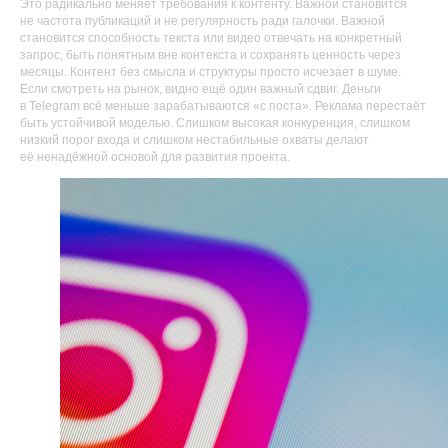
Это радикально меняет требования к контенту. Важной становится
не частота публикаций и не регулярность ради галочки. Важной
становится способность текста или видео отвечать на конкретный
запрос, быть понятным вне контекста и сохранять ценность через
месяцы. Контент без смысла и структуры просто исчезает в шуме.
Если смотреть на рынок, видно ещё один важный сдвиг. Деньги
в Telegram всё меньше зарабатываются «с поста». Реклама перестаёт
быть устойчивой моделью. Слишком высокая конкуренция, слишком
низкий порог входа и слишком нестабильные охваты делают
её ненадёжной основой для развития проекта.